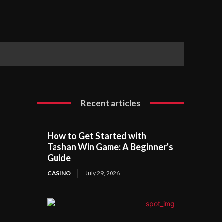
Recent articles
How to Get Started with
Tashan Win Game: A Beginner’s
Guide
CASINO
July 29, 2026