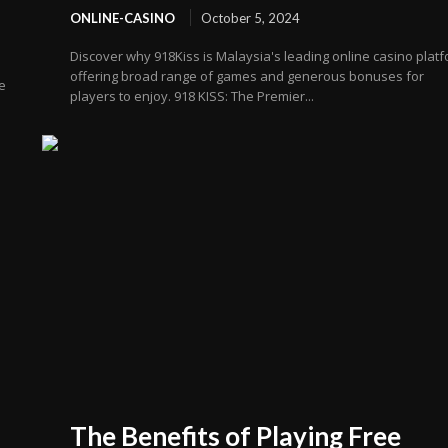
ONLINE-CASINO
October 5, 2024
Discover why 918Kiss is Malaysia's leading online casino platf
offering broad range of games and generous bonuses for
e
players to enjoy. 918 KISS: The Premier...
The Benefits of Playing Free