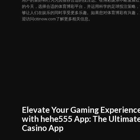
用户的喜好和行为为其推荐合适的投注选。在博彩娱乐不断发展壮
的今天，选择合适的体育博彩平台，并运用科学的足球投注策略，
够让人们在娱乐的同时享受更多乐趣。如果您对体育博彩有兴趣，
迎访问citinow.com了解更多相关信息。
Elevate Your Gaming Experienc
with hehe555 App: The Ultimat
Casino App