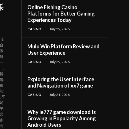
乐
Online Fishing Casino
Platforms for Better Gaming
Experiences Today
CASINO
July 29, 2026
了全
台
Mulu Win Platform Review and
激
User Experience
碰
CASINO
July 29, 2026
一
一，
博
Exploring the User Interface
选
and Navigation of xx7 game
很
能
CASINO
July 21, 2026
彩平
足
平
Why ie777 game download Is
比
Growing in Popularity Among
步
Android Users
高