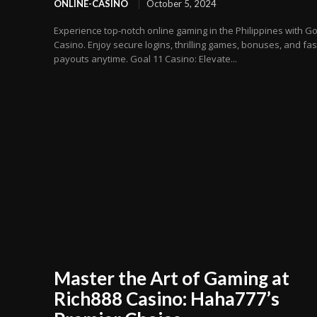
ONLINE-CASINO
October 5, 2024
Experience top-notch online gaming in the Philippines with Go
Casino. Enjoy secure logins, thrilling games, bonuses, and fas
payouts anytime. Goal 11 Casino: Elevate...
Master the Art of Gaming at
Rich888 Casino: Haha777’s