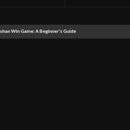
ashan Win Game: A Beginner’s Guide