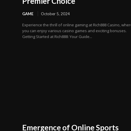
Premier Choice
GAME
October 5, 2024
Experience the thrill of online gaming at Rich888 Casino, wher
you can enjoy various casino games and exciting bonuses.
Getting Started at Rich888: Your Guide...
Emergence of Online Sports