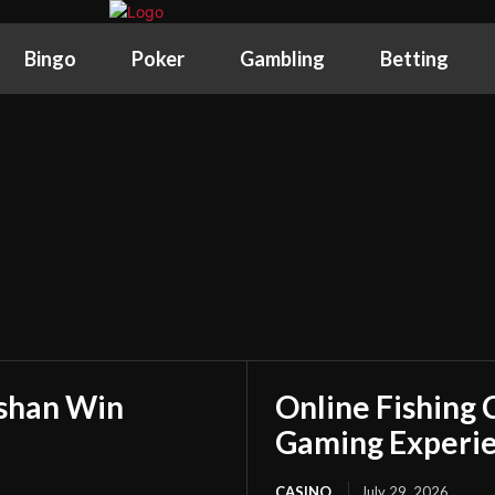
Bingo
Poker
Gambling
Betting
ashan Win
Online Fishing 
Gaming Experie
CASINO
July 29, 2026