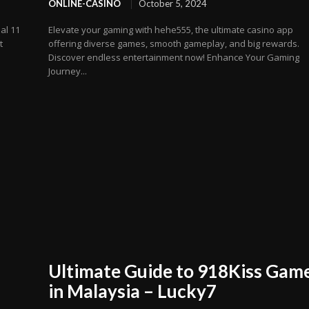
ONLINE-CASINO
October 5, 2024
al 11
Elevate your gaming with hehe555, the ultimate casino app
t
offering diverse games, smooth gameplay, and big rewards.
Discover endless entertainment now! Enhance Your Gaming
Journey...
Ultimate Guide to 918Kiss Gam
in Malaysia – Lucky7