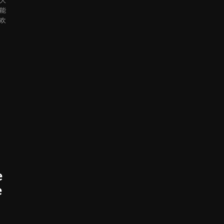
大
能
欢
e
e