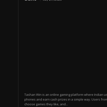
Tashan Win is an online gaming platform where Indian use
phones and earn cash prizes in a simple way. Users from 
choose games they like, and...