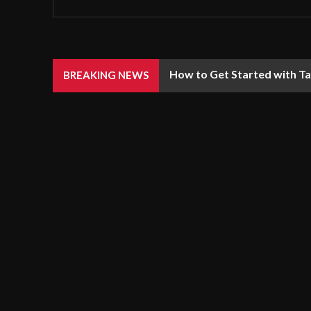
How to Get Started with T
BREAKING NEWS