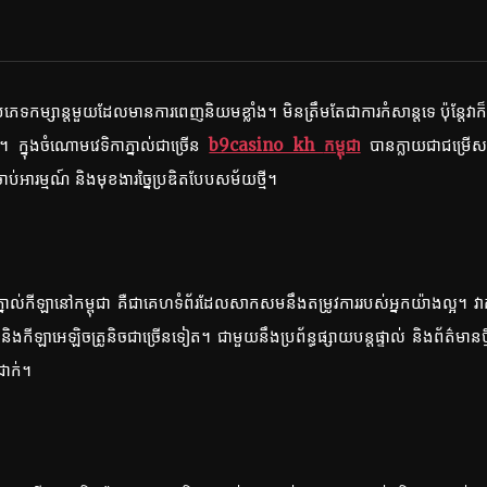
ជាប្រភេទកម្សាន្តមួយដែលមានការពេញនិយមខ្លាំង។ មិនត្រឹមតែជាការកំសាន្តទេ ប៉ុន្តែវា
រ។ ក្នុងចំណោមវេទិកាភ្នាល់ជាច្រើន
b9casino kh
កម្ពុជា
បានក្លាយជាជម្រើសដ
ចាប់អារម្មណ៍ និងមុខងារច្នៃប្រឌិតបែបសម័យថ្មី។
ាល់កីឡានៅកម្ពុជា គឺជាគេហទំព័រដែលសាកសមនឹងតម្រូវការរបស់អ្នកយ៉ាងល្អ។ វាគា
ងកីឡាអេឡិចត្រូនិចជាច្រើនទៀត។ ជាមួយនឹងប្រព័ន្ធផ្សាយបន្តផ្ទាល់ និងព័ត៌មានថ្ម
ជាក់។