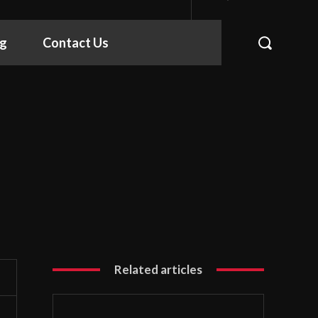
ng
Contact Us
Related articles