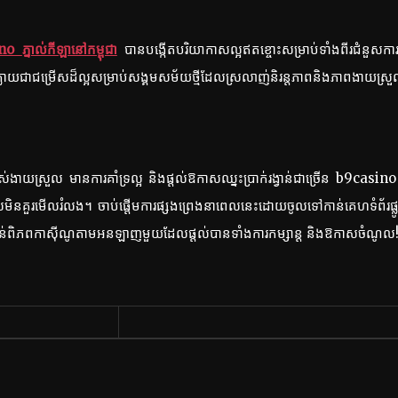
ino
ភ្នាល់កីឡានៅកម្ពុជា
បានបង្កើតបរិយាកាសល្អឥតខ្ចោះសម្រាប់ទាំងពីរជំនួសកា
លាយជាជម្រើសដ៏ល្អសម្រាប់សង្គមសម័យថ្មីដែលស្រលាញ់និរន្តភាពនិងភាពងាយស្រ
្រាស់ងាយស្រួល មានការគាំទ្រល្អ និងផ្តល់ឱកាសឈ្នះប្រាក់រង្វាន់ជាច្រើន b9casin
លមិនគួរមើលរំលង។ ចាប់ផ្តើមការផ្សងព្រេងនាពេលនេះដោយចូលទៅកាន់គេហទំព័រផ្លូ
កាន់ពិភពកាស៊ីណូតាមអនឡាញមួយដែលផ្តល់បានទាំងការកម្សាន្ត និងឱកាសចំណូល