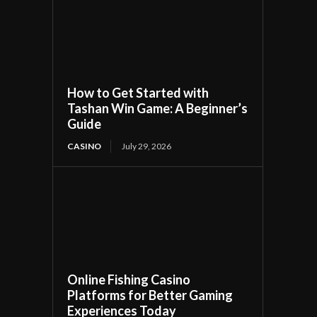
How to Get Started with
Tashan Win Game: A Beginner’s
Guide
CASINO
July 29, 2026
Online Fishing Casino
Platforms for Better Gaming
Experiences Today