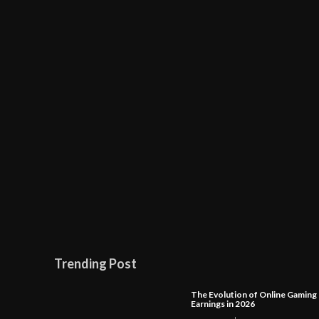
Trending Post
The Evolution of Online Gaming 
Earnings in 2026