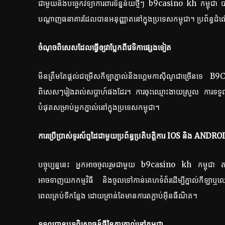
ជាមួយនឹងបច្ចេកវិទ្យាការពារទិន្នន័យថ្មីៗ b9casino kh កម្ពុជា 
បណ្តាញធនាគារដែលបានអនុញ្ញាតនៅក្នុងប្រទេសកម្ពុជា។ ប្រព័ន្ធដំណើ
ចំណុចពិសេសដែលធ្វើឲ្យវាប្លែកពីវេទិកាផ្សេងទៀត
មិនត្រឹមតែផ្តល់ជម្រើសកីឡាភ្នាល់និងហ្គេមកាស៊ីណូជាច្រើនទេ B9Casi
ពិសេសៗរៀងរាល់សប្តាហ៍ផងដែរ។ ការចុះឈ្មោះងាយស្រួល ការទទួលប្រ
បំផុតសម្រាប់អ្នកភ្នាល់នៅក្នុងប្រទេសកម្ពុជា។
ការប្រើប្រាស់ទូរស័ព្ទដៃជាមួយប្រព័ន្ធប្រតិបត្តិការ
IOS
និង
ANDRO
បច្ចុប្បន្ននេះ អ្នកអាចចូលរួមជាមួយ b9casino kh កម្ពុជា 
អាចទាញយកកម្មវិធី និងចូលទៅកាន់គេហទំព័រដើម្បីភ្នាល់កីឡ
ពេលគ្រប់ទីកន្លែង ដោយគ្រាន់តែមានការតភ្ជាប់អ៊ីនធឺណិត។
ទទួលបានបទពិសោធន៍ថ្មីនៃការភ្នាល់នៅកម្ពុជា